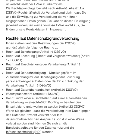
unverschlüsselt per E-Mail zu übermitteln.
Die Rechtsgrundlage besteht nach
Artikel 6 Absatz 1 a
DSGVO
(Rechtmäßigkeit der Verarbeitung) darin, dass Sie
uns die Einwilligung zur Verarbeitung der von Ihnen
eingegebenen Daten geben. Sie können diesen Einwilligung
jederzeit widerrufen – eine formlose E-Mail reicht aus, Sie
finden unsere Kontaktdaten im Impressum.
Rechte laut Datenschutzgrundverordnung
Ihnen stehen laut den Bestimmungen der DSGVO
grundsätzlich die folgende Rechte zu:
Recht auf Berichtigung (Artikel 16 DSGVO)
Recht auf Löschung („Recht auf Vergessenwerden“) (Artikel
17 DSGVO)
Recht auf Einschränkung der Verarbeitung (Artikel 18
DSGVO)
Recht auf Benachrichtigung – Mitteilungspflicht im
Zusammenhang mit der Berichtigung oder Löschung
personenbezogener Daten oder der Einschränkung der
Verarbeitung (Artikel 19 DSGVO)
Recht auf Datenübertragbarkeit (Artikel 20 DSGVO)
Widerspruchsrecht (Artikel 21 DSGVO)
Recht, nicht einer ausschließlich auf einer automatisierten
Verarbeitung — einschließlich Profiling — beruhenden
Entscheidung unterworfen zu werden (Artikel 22 DSGVO)
Wenn Sie glauben, dass die Verarbeitung Ihrer Daten gegen
das Datenschutzrecht verstößt oder Ihre
datenschutzrechtlichen Ansprüche sonst in einer Weise
verletzt worden sind, können Sie sich an die
Bundesbeauftragte für den Datenschutz und die
Informationsfreiheit (BfDI)
wenden.