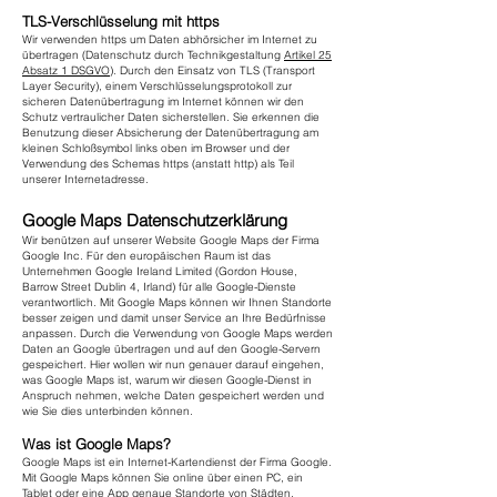
TLS-Verschlüsselung mit https
Wir verwenden https um Daten abhörsicher im Internet zu
übertragen (Datenschutz durch Technikgestaltung
Artikel 25
Absatz 1 DSGVO
). Durch den Einsatz von TLS (Transport
Layer Security), einem Verschlüsselungsprotokoll zur
sicheren Datenübertragung im Internet können wir den
Schutz vertraulicher Daten sicherstellen. Sie erkennen die
Benutzung dieser Absicherung der Datenübertragung am
kleinen Schloßsymbol links oben im Browser und der
Verwendung des Schemas https (anstatt http) als Teil
unserer Internetadresse.
Google Maps Datenschutzerklärung
Wir benützen auf unserer Website Google Maps der Firma
Google Inc. Für den europäischen Raum ist das
Unternehmen Google Ireland Limited (Gordon House,
Barrow Street Dublin 4, Irland) für alle Google-Dienste
verantwortlich. Mit Google Maps können wir Ihnen Standorte
besser zeigen und damit unser Service an Ihre Bedürfnisse
anpassen. Durch die Verwendung von Google Maps werden
Daten an Google übertragen und auf den Google-Servern
gespeichert. Hier wollen wir nun genauer darauf eingehen,
was Google Maps ist, warum wir diesen Google-Dienst in
Anspruch nehmen, welche Daten gespeichert werden und
wie Sie dies unterbinden können.
Was ist Google Maps?
Google Maps ist ein Internet-Kartendienst der Firma Google.
Mit Google Maps können Sie online über einen PC, ein
Tablet oder eine App genaue Standorte von Städten,