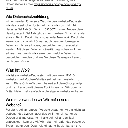
wir Ihnen die hauseigene Datenschutzerklärung des
Unternehmens unter
https://policies.google.com/privacy?
hl=de
.
Wix Datenschutzerklärung
Wir verwenden für unsere Website den Website-Baukasten
Wix des israelischen Unternehmens Wix.com Ltd., 40
Hanamal Tel Aviv St., Tel Aviv
6350671
, Israel. Neben dem
Headquarter in Tel Aviv gibt es noch weitere Firmensitze wie
etwa in Berlin, Dublin, Vancouver oder New York. Durch die
Verwendung von Wix können auch personenbezogene
Daten von Ihnen erhoben, gespeichert und verarbeitet
werden. Mit dieser Datenschutzerklärung wollen wir Ihnen
erklären, warum wir Wix verwenden, welche Daten wo
gespeichert werden und wie Sie diese Datenspeicherung
verhindern können.
Was ist Wix?
Wix ist ein Website-Baukasten, mit dem man HTML5-
Websites und Mobile-Websites sehr einfach erstellen zu
kann. Diese Online-Plattform basiert auf dem Cloudprinzip
und man kann damit diverse Funktionen von Wix oder von
Drittanbietern sehr einfach in die eigene Website einbauen.
Warum verwenden wir Wix auf unserer
Website?
Für die Arbeit an unserer Website brauchen wir ein leicht zu
bedienendes System, über das wir Ihnen ein schönes
Design und interessante Inhalte schnell und einfach
präsentieren können. Mit Wix haben wir dafür das passende
System gefunden. Durch die einfache Bedienbarkeit und