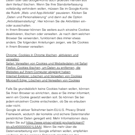
Daten über das Google-Konto auch jederzeit manuell aus
dem Verlauf löschen. Wenn Sie Ihre Standorterfassung
vollständig verhindern wollen, müssen Sie im Google-Konto
die Rubrik „Web- und App-Aktivität“ pausieren. Klicken Sie
„Daten und Personalisierung“ und dann auf die Option
„Aktivitätseinstellung“. Hier können Sie die Aktivitäten ein-
oder ausschalten.
In Ihrem Browser können Sie weiters auch einzelne Cookies
deaktivieren, löschen oder verwalten. Je nach dem welchen
Browser Sie verwenden, funktioniert dies immer etwas
anders. Die folgenden Anleitungen zeigen, wie Sie Cookies
in Ihrem Browser verwalten:
Chrome: Cookies in Chrome löschen, aktivieren und
verwalten
Safari: Verwalten von Cookies und Websitedaten mit Safari
Firefox: Cookies löschen, um Daten zu entfernen, die
Websites auf Ihrem Computer abgelegt haben
Internet Explorer: Löschen und Verwalten von Cookies
Microsoft Edge: Löschen und Verwalten von Cookies
Falls Sie grundsätzlich keine Cookies haben wollen, können
Sie Ihren Browser so einrichten, dass er Sie immer informiert,
wenn ein Cookie gesetzt werden soll. So können Sie bei
jedem einzelnen Cookie entscheiden, ob Sie es erlauben
oder nicht.
Google ist aktiver Teilnehmer beim EU-U.S. Privacy Shield
Framework, wodurch der korrekte und sichere Datentransfer
persönlicher Daten geregelt wird. Mehr Informationen dazu
finden Sie auf
https://www.privacyshield.gov/participant?
id=a2zt000000001L5AAI
. Wenn Sie mehr über die
Datenverarbeitung von Google erfahren wollen, empfehlen