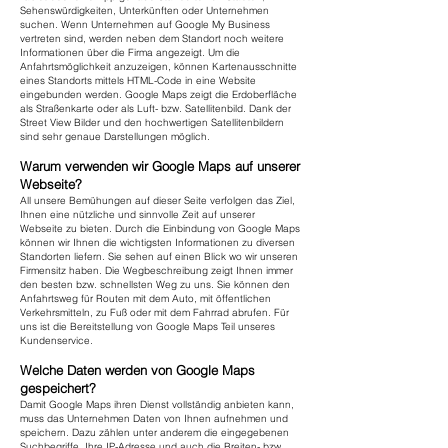
Sehenswürdigkeiten, Unterkünften oder Unternehmen
suchen. Wenn Unternehmen auf Google My Business
vertreten sind, werden neben dem Standort noch weitere
Informationen über die Firma angezeigt. Um die
Anfahrtsmöglichkeit anzuzeigen, können Kartenausschnitte
eines Standorts mittels HTML-Code in eine Website
eingebunden werden. Google Maps zeigt die Erdoberfläche
als Straßenkarte oder als Luft- bzw. Satellitenbild. Dank der
Street View Bilder und den hochwertigen Satellitenbildern
sind sehr genaue Darstellungen möglich.
Warum verwenden wir Google Maps auf unserer
Webseite?
All unsere Bemühungen auf dieser Seite verfolgen das Ziel,
Ihnen eine nützliche und sinnvolle Zeit auf unserer
Webseite zu bieten. Durch die Einbindung von Google Maps
können wir Ihnen die wichtigsten Informationen zu diversen
Standorten liefern. Sie sehen auf einen Blick wo wir unseren
Firmensitz haben. Die Wegbeschreibung zeigt Ihnen immer
den besten bzw. schnellsten Weg zu uns. Sie können den
Anfahrtsweg für Routen mit dem Auto, mit öffentlichen
Verkehrsmitteln, zu Fuß oder mit dem Fahrrad abrufen. Für
uns ist die Bereitstellung von Google Maps Teil unseres
Kundenservice.
Welche Daten werden von Google Maps
gespeichert?
Damit Google Maps ihren Dienst vollständig anbieten kann,
muss das Unternehmen Daten von Ihnen aufnehmen und
speichern. Dazu zählen unter anderem die eingegebenen
Suchbegriffe, Ihre IP-Adresse und auch die Breiten- bzw.