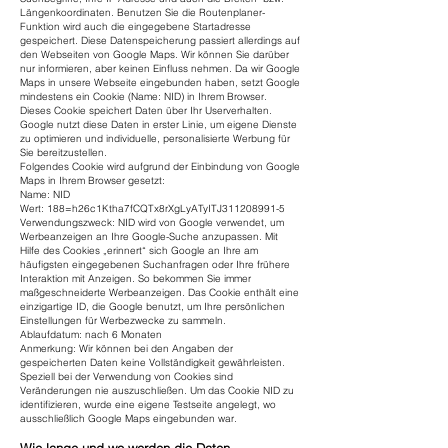
Längenkoordinaten. Benutzen Sie die Routenplaner-
Funktion wird auch die eingegebene Startadresse
gespeichert. Diese Datenspeicherung passiert allerdings auf
den Webseiten von Google Maps. Wir können Sie darüber
nur informieren, aber keinen Einfluss nehmen. Da wir Google
Maps in unsere Webseite eingebunden haben, setzt Google
mindestens ein Cookie (Name: NID) in Ihrem Browser.
Dieses Cookie speichert Daten über Ihr Userverhalten.
Google nutzt diese Daten in erster Linie, um eigene Dienste
zu optimieren und individuelle, personalisierte Werbung für
Sie bereitzustellen.
Folgendes Cookie wird aufgrund der Einbindung von Google
Maps in Ihrem Browser gesetzt:
Name: NID
Wert: 188=h26c1Ktha7fCQTx8rXgLyATyITJ311208991-5
Verwendungszweck: NID wird von Google verwendet, um
Werbeanzeigen an Ihre Google-Suche anzupassen. Mit
Hilfe des Cookies „erinnert“ sich Google an Ihre am
häufigsten eingegebenen Suchanfragen oder Ihre frühere
Interaktion mit Anzeigen. So bekommen Sie immer
maßgeschneiderte Werbeanzeigen. Das Cookie enthält eine
einzigartige ID, die Google benutzt, um Ihre persönlichen
Einstellungen für Werbezwecke zu sammeln.
Ablaufdatum: nach 6 Monaten
Anmerkung: Wir können bei den Angaben der
gespeicherten Daten keine Vollständigkeit gewährleisten.
Speziell bei der Verwendung von Cookies sind
Veränderungen nie auszuschließen. Um das Cookie NID zu
identifizieren, wurde eine eigene Testseite angelegt, wo
ausschließlich Google Maps eingebunden war.