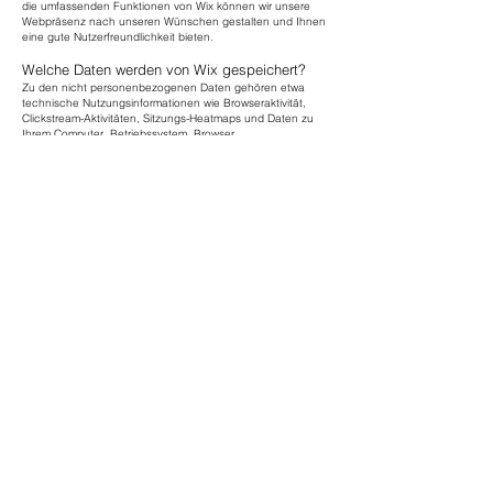
die umfassenden Funktionen von Wix können wir unsere
Webpräsenz nach unseren Wünschen gestalten und Ihnen
eine gute Nutzerfreundlichkeit bieten.
Welche Daten werden von Wix gespeichert?
Zu den nicht personenbezogenen Daten gehören etwa
technische Nutzungsinformationen wie Browseraktivität,
Clickstream-Aktivitäten, Sitzungs-Heatmaps und Daten zu
Ihrem Computer, Betriebssystem, Browser,
Bildschirmauflösung, Sprach und Tastatureinstellungen,
Internet-Anbieter sowie Datum des Seitenbesuchs.
Zudem werden auch noch personenbezogene Daten
erfasst. Das sind in erster Linie Kontaktdaten (E-Mail-
Adresse oder Telefonnummer, sofern Sie diese angeben),
IP-Adresse oder Ihr geografischer Standort.
Mithilfe von Trackingsystemen wie Cookies werden Daten zu
Ihrem Verhalten auf unserer Website erfasst. So wird etwa
aufgezeichnet, welche Unterseiten Sie besonders mögen,
wie lange Sie sich auf einzelnen Seiten befinden, wann Sie
eine Seite wieder verlassen (Absprungrate) oder auch
welche Voreinstellungen (z.B. Sprachauswahl) Sie getroffen
haben. Auf Basis dieser Daten kann
Wix.com
auch ihre
Marketingmaßnahmen besser an Ihre Interessen und an Ihr
Userverhalten anpassen. Wenn Sie das nächste Mal unsere
Website besuchen, wird Ihnen folglich unsere Website so
angezeigt, wie Sie sie im Vorfeld eingestellt haben.
Wix.com
kann auch personenbezogene Daten an Dritte (wie etwa
Servicedienstleister) weitergeben.
Im Folgenden zeigen wir Ihnen beispielhafte Cookies, die
von Wix eingesetzt werden:
Name: XSRF-TOKEN
Wert: 1591628008|P01ovn-JtsrK