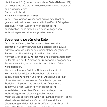
die Adresse (URL) der zuvor besuchten Seite (Referrer URL)
den Hostname und die IP-Adresse des Geräts von welchem
aus zugegriffen wird
Datum und Uhrzeit
in Dateien (Webserver-Logfiles).
In der Regel werden Webserver-Logfiles zwei Wochen
gespeichert und danach automatisch gelöscht. Wir geben
diese Daten nicht weiter, können jedoch nicht
ausschließen, dass diese Daten beim Vorliegen von
rechtswidrigem Verhalten eingesehen werden.
Speicherung persönlicher Daten
Persönliche Daten, die Sie uns auf dieser Website
elektronisch übermitteln, wie zum Beispiel Name, E-Mail-
Adresse, Adresse oder andere persönlichen Angaben im
Rahmen der Übermittlung eines Formulars oder
Kommentaren im Blog, werden von uns gemeinsam mit dem
Zeitpunkt und der IP-Adresse nur zum jeweils angegebenen
Zweck verwendet, sicher verwahrt und nicht an Dritte
weitergegeben.
Wir nutzen Ihre persönlichen Daten somit nur für die
Kommunikation mit jenen Besuchern, die Kontakt
ausdrücklich wünschen und für die Abwicklung der auf
dieser Webseite angebotenen Dienstleistungen und
Produkte. Wir geben Ihre persönlichen Daten ohne
Zustimmung nicht weiter, können jedoch nicht
ausschließen, dass diese Daten beim Vorliegen von
rechtswidrigem Verhalten eingesehen werden.
Wenn Sie uns persönliche Daten per E-Mail schicken – somit
abseits dieser Webseite – können wir keine sichere
Übertragung und den Schutz Ihrer Daten garantieren. Wir
empfehlen Ihnen, vertrauliche Daten niemals