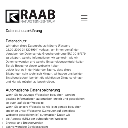
Datenschutzerklärung
Datenschutz
Wir haben diese Datenschutzerklärung (Fassung
02.09.2020-311208991)
verfasst, um Ihnen gemäß der
Vorgaben der
Datenschutz-Grundverordnung (EU) 2016/679
zu erklären, welche Informationen wir sammeln, wie wir
Daten verwenden und welche Entscheidungsmöglichkeiten
Sie als Besucher dieser Webseite haben.
Leider liegt es in der Natur der Sache, dass diese
Erklärungen sehr technisch klingen, wir haben uns bei der
Erstellung jedoch bemüht die wichtigsten Dinge so einfach
und klar wie möglich zu beschreiben.
Automatische Datenspeicherung
Wenn Sie heutzutage Webseiten besuchen, werden
gewisse Informationen automatisch erstellt und gespeichert,
so auch auf dieser Webseite.
Wenn Sie unsere Webseite so wie jetzt gerade besuchen,
speichert unser Webserver (Computer auf dem diese
Webseite gespeichert ist) automatisch Daten wie
die Adresse (URL) der aufgerufenen Webseite
Browser und Browserversion
das verwendete Betriebssystem