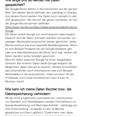
Wie lange und wo werden die Daten
gespeichert?
Die Google-Server stehen in Rechenzentren auf der ganzen
Welt. Die meisten Server befinden sich allerdings in Amerika.
Aus diesem Grund werden Ihre Daten auch vermehrt in den
USA gespeichert. Hier können Sie genau nachlesen wo sich
die Google-Rechenzentren befinden:
https://www.google.com/about/datacenters/inside/locations/
?hl=de
Die Daten verteilt Google auf verschiedenen Datenträgern.
Dadurch sind die Daten schneller abrufbar und werden vor
etwaigen Manipulationsversuchen besser geschützt. Jedes
Rechenzentrum hat auch spezielle Notfallprogramme. Wenn
es zum Beispiel Probleme bei der Google-Hardware gibt
oder eine Naturkatastrophe die Server lahm legt, bleiben die
Daten ziemlich sicher trotzdem geschützt.
Manche Daten speichert Google für einen festgelegten
Zeitraum. Bei anderen Daten bietet Google lediglich die
Möglichkeit, diese manuell zu löschen. Weiters anonymisiert
das Unternehmen auch Informationen (wie zum Beispiel
Werbedaten) in Serverprotokollen, indem es einen Teil der
IP-Adresse und Cookie-Informationen nach 9 bzw.18
Monaten löscht.
Wie kann ich meine Daten löschen bzw. die
Datenspeicherung verhindern
?
Mit der 2019 eingeführten automatischen Löschfunktion
von Standort- und Aktivitätsdaten werden Informationen zur
Standortbestimmung und Web-/App-Aktivität – abhängig von
Ihrer Entscheidung – entweder 3 oder 18 Monate
gespeichert und dann gelöscht. Zudem kann man diese